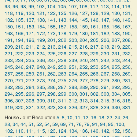
93
,
96
,
98
,
99
,
103
,
104
,
105
,
107
,
108
,
112
,
113
,
114
,
116
,
118
,
119
,
120
,
121
,
122
,
125
,
126
,
127
,
128
,
129
,
130
,
131
,
132
,
135
,
137
,
138
,
141
,
143
,
144
,
145
,
146
,
147
,
148
,
149
,
150
,
151
,
153
,
154
,
155
,
157
,
158
,
159
,
161
,
165
,
166
,
167
,
168
,
169
,
171
,
172
,
173
,
178
,
179
,
180
,
181
,
182
,
183
,
190
,
191
,
194
,
196
,
199
,
201
,
202
,
203
,
204
,
205
,
206
,
207
,
208
,
209
,
210
,
211
,
212
,
213
,
214
,
215
,
216
,
217
,
218
,
219
,
220
,
221
,
222
,
223
,
224
,
225
,
226
,
227
,
228
,
229
,
230
,
231
,
232
,
233
,
234
,
235
,
236
,
237
,
238
,
239
,
240
,
241
,
242
,
243
,
244
,
245
,
246
,
247
,
248
,
249
,
250
,
251
,
252
,
253
,
254
,
255
,
256
,
257
,
258
,
259
,
261
,
262
,
263
,
264
,
265
,
266
,
267
,
268
,
269
,
270
,
271
,
272
,
273
,
274
,
275
,
276
,
277
,
278
,
279
,
280
,
281
,
282
,
283
,
284
,
285
,
286
,
287
,
288
,
289
,
290
,
291
,
292
,
293
,
294
,
295
,
296
,
297
,
298
,
299
,
300
,
301
,
302
,
303
,
304
,
305
,
306
,
307
,
308
,
309
,
310
,
311
,
312
,
313
,
314
,
315
,
316
,
318
,
319
,
320
,
321
,
322
,
323
,
324
,
326
,
327
,
328
,
329
,
330
,
331
House Joint Resolution
5
,
8
,
10
,
11
,
12
,
16
,
18
,
22
,
24
,
26
,
28
,
34
,
44
,
51
,
52
,
54
,
59
,
69
,
71
,
76
,
79
,
91
,
94
,
95
,
100
,
102
,
110
,
111
,
115
,
123
,
124
,
134
,
136
,
140
,
142
,
152
,
156
,