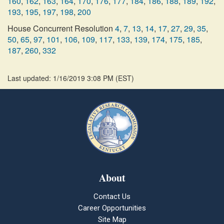
160
,
162
,
163
,
164
,
170
,
176
,
177
,
184
,
186
,
188
,
189
,
192
,
193
,
195
,
197
,
198
,
200
House Concurrent Resolution
4
,
7
,
13
,
14
,
17
,
27
,
29
,
35
,
50
,
65
,
97
,
101
,
106
,
109
,
117
,
133
,
139
,
174
,
175
,
185
,
187
,
260
,
332
Last updated: 1/16/2019 3:08 PM
(
EST
)
About
Contact Us
Career Opportunities
Site Map